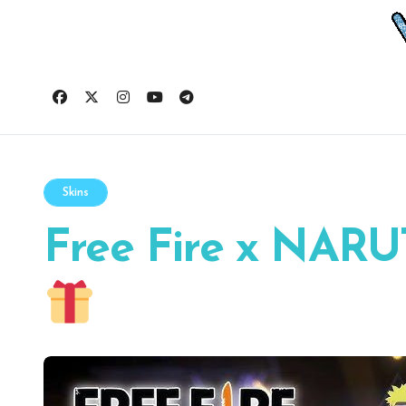
Ir
al
contenido
Skins
Free Fire x NA